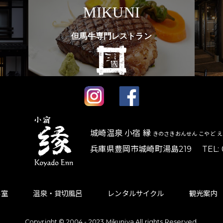
MIKUNI
但馬牛専門レストラン
城崎温泉 小宿 縁
きのさきおんせん こやど 
兵庫県豊岡市城崎町湯島219 TEL: 07
客室
温泉・貸切風呂
レンタルサイクル
観光案内
Copyright © 2004 - 2023 Mikuniya All rights Reserved.