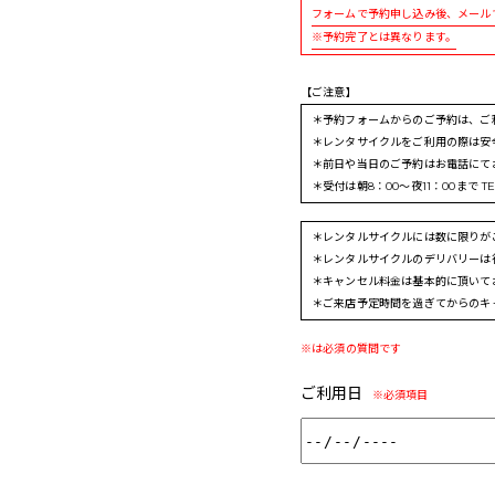
フォームで予約申し込み後、メール
※予約完了とは異なります。
【ご注意】
＊予約フォームからのご予約は、ご
＊レンタサイクルをご利用の際は安
＊前日や当日のご予約はお電話にて
＊受付は朝8：00～夜11：00まで TEL
＊レンタルサイクルには数に限りが
＊レンタルサイクルのデリバリーは
＊キャンセル料金は基本的に頂いて
＊ご来店予定時間を過ぎてからのキ
※は必須の質問です
ご利用日