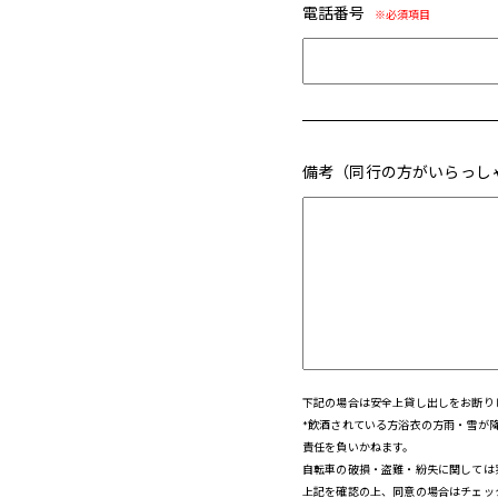
電話番号
備考（同行の方がいらっし
下記の場合は安全上貸し出しをお断り
*飲酒されている方浴衣の方雨・雪が
責任を負いかねます。
自転車の破損・盗難・紛失に関しては
上記を確認の上、同意の場合はチェッ