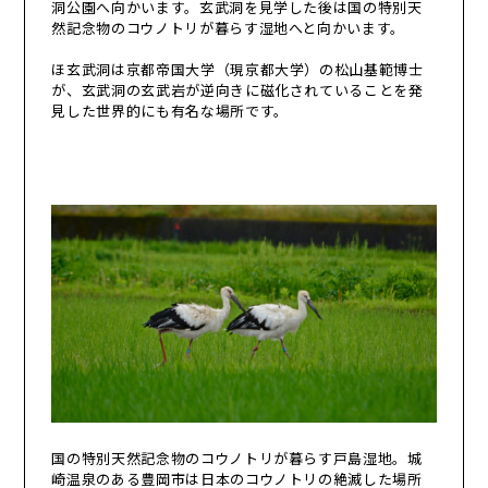
洞公園へ向かいます。玄武洞を見学した後は国の特別天
然記念物のコウノトリが暮らす湿地へと向かいます。
ほ玄武洞は京都帝国大学（現京都大学）の松山基範博士
が、玄武洞の玄武岩が逆向きに磁化されていることを発
見した世界的にも有名な場所です。
国の特別天然記念物のコウノトリが暮らす戸島湿地。城
崎温泉のある豊岡市は日本のコウノトリの絶滅した場所