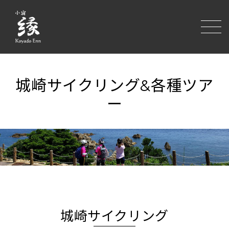
toggle
城崎サイクリング&各種ツア
ー
城崎サイクリング